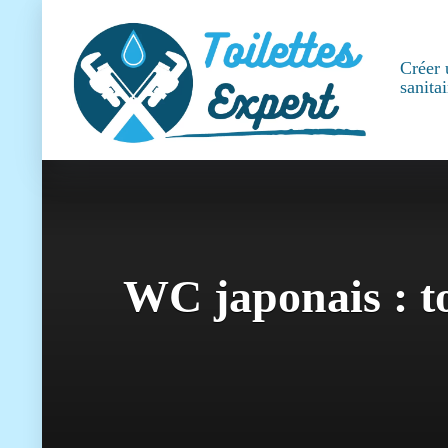
Créer 
sanitai
WC japonais : tou