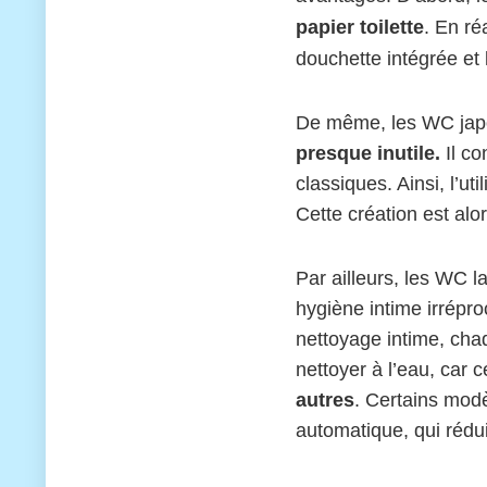
papier toilette
. En ré
douchette intégrée et 
De même, les WC jap
presque inutile.
Il co
classiques. Ainsi, l’ut
Cette création est al
Par ailleurs, les WC l
hygiène intime irrépro
nettoyage intime, cha
nettoyer à l’eau, car 
autres
. Certains modè
automatique, qui rédui