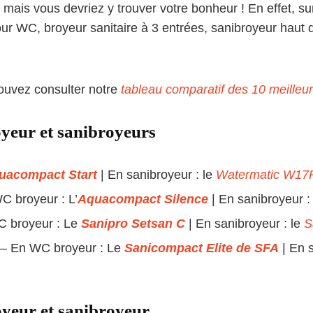
 mais vous devriez y trouver votre bonheur ! En effet, su
our WC, broyeur sanitaire à 3 entrées, sanibroyeur hau
pouvez consulter notre
tableau comparatif des 10 meilleur
oyeur et sanibroyeurs
uacompact Start
| En sanibroyeur : le
Watermatic W17
C broyeur : L’
Aquacompact Silence
| En sanibroyeur :
WC broyeur : Le
Sanipro Setsan C
| En sanibroyeur : le
S
 – En WC broyeur : Le
Sanicompact Elite de SFA
| En 
yeur et sanibroyeur