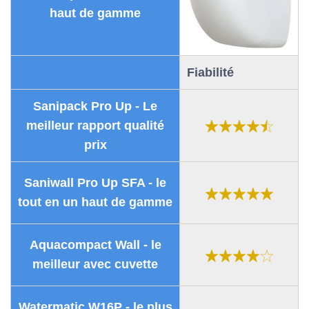
haut de gamme
Fiabilité
Sanipack Pro Up - Le
meilleur rapport qualité
prix
Saniwall Pro Up SFA - le
tout en un haut de gamme
Aquacompact Wall - le
meilleur avec cuvette
Watermatic W16P - le plus