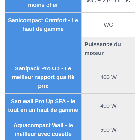
WC + 2 éléments
moins cher
Sanicompact Comfort - Le
WC
haut de gamme
Puissance du
moteur
Sanipack Pro Up - Le
meilleur rapport qualité
400 W
prix
Saniwall Pro Up SFA - le
400 W
tout en un haut de gamme
Aquacompact Wall - le
500 W
meilleur avec cuvette