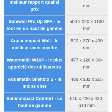
meilleur rapport qualité
mm
prix
Saniwall Pro Up SFA - le
500 x 220 x 1130
tout en un haut de gamme
mm
Aquacompact Wall - le
520 x 370 x 430
meilleur avec cuvette
mm
Watermatic W16P - le plus
477 x 128 x 364
apprécié des utilisateurs
mm
Aquamatix Silencio S - le
488 x 181 x 265
moins cher
mm
Sanicompact Comfort - Le
515 x 420 x 420-
haut de gamme
510 mm