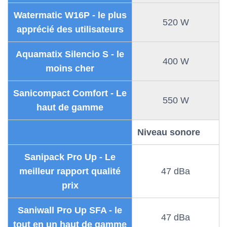
Watermatic W16P - le plus
520 W
apprécié des utilisateurs
Aquamatix Silencio S - le
400 W
moins cher
Sanicompact Comfort - Le
550 W
haut de gamme
Niveau sonore
Sanipack Pro Up - Le
meilleur rapport qualité
47 dBa
prix
Saniwall Pro Up SFA - le
47 dBa
tout en un haut de gamme