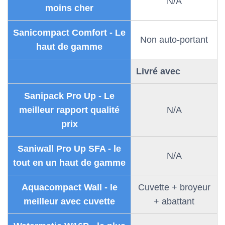
N/A
moins cher
Sanicompact Comfort - Le
Non auto-portant
haut de gamme
Livré avec
Sanipack Pro Up - Le
meilleur rapport qualité
N/A
prix
Saniwall Pro Up SFA - le
N/A
tout en un haut de gamme
Aquacompact Wall - le
Cuvette + broyeur
meilleur avec cuvette
+ abattant