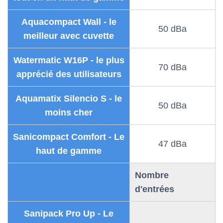
Aquacompact Wall - le
50 dBa
meilleur avec cuvette
Watermatic W16P - le plus
70 dBa
apprécié des utilisateurs
Aquamatix Silencio S - le
50 dBa
moins cher
Sanicompact Comfort - Le
47 dBa
haut de gamme
Nombre
d'entrées
Sanipack Pro Up - Le