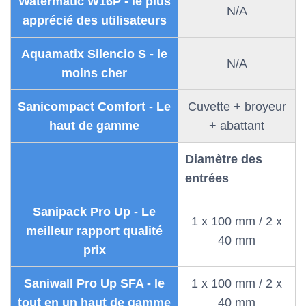
Watermatic W16P - le plus
N/A
apprécié des utilisateurs
Aquamatix Silencio S - le
N/A
moins cher
Sanicompact Comfort - Le
Cuvette + broyeur
haut de gamme
+ abattant
Diamètre des
entrées
Sanipack Pro Up - Le
1 x 100 mm / 2 x
meilleur rapport qualité
40 mm
prix
Saniwall Pro Up SFA - le
1 x 100 mm / 2 x
tout en un haut de gamme
40 mm