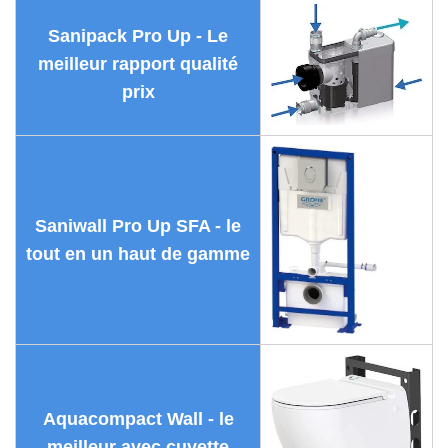
Sanipack Pro Up - Le
meilleur rapport qualité
prix
Saniwall Pro Up SFA - le
tout en un haut de gamme
Aquacompact Wall - le
meilleur avec cuvette