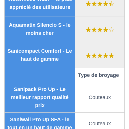
apprécié des utilisateurs
Aquamatix Silencio S - le
moins cher
Sanicompact Comfort - Le
haut de gamme
Type de broyage
Sanipack Pro Up - Le
meilleur rapport qualité
Couteaux
prix
Saniwall Pro Up SFA - le
Couteaux
tout en un haut de gamme