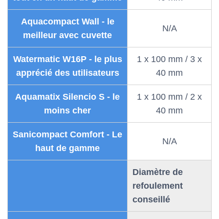
Aquacompact Wall - le
N/A
meilleur avec cuvette
Watermatic W16P - le plus
1 x 100 mm / 3 x
apprécié des utilisateurs
40 mm
Aquamatix Silencio S - le
1 x 100 mm / 2 x
moins cher
40 mm
Sanicompact Comfort - Le
N/A
haut de gamme
Diamètre de
refoulement
conseillé