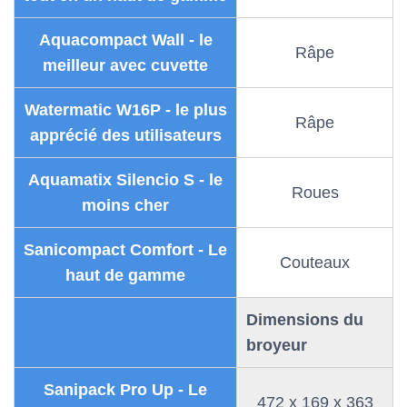
Aquacompact Wall - le
Râpe
meilleur avec cuvette
Watermatic W16P - le plus
Râpe
apprécié des utilisateurs
Aquamatix Silencio S - le
Roues
moins cher
Sanicompact Comfort - Le
Couteaux
haut de gamme
Dimensions du
broyeur
Sanipack Pro Up - Le
472 x 169 x 363