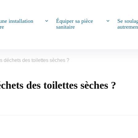
une installation
Équiper sa pièce
Se soula
re
sanitaire
autremen
les déchets des toilettes sèches ?
échets des toilettes sèches ?