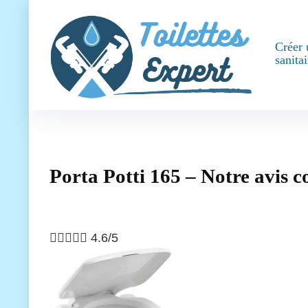
Créer 
sanitai
Porta Potti 165 – Notre avis 





4.6/5